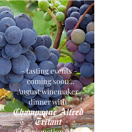
- tasting events -
coming soon...
August winemaker
dinner with
Champagne Alfred
Tritant
in conjunction with