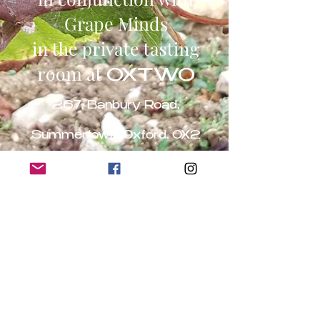
Grape Minds
in the private tasting
room at
OXTWO
267, Banbury Road,
Summertown, Oxford. OX2
7HT
Booking details to
follow
स्थान